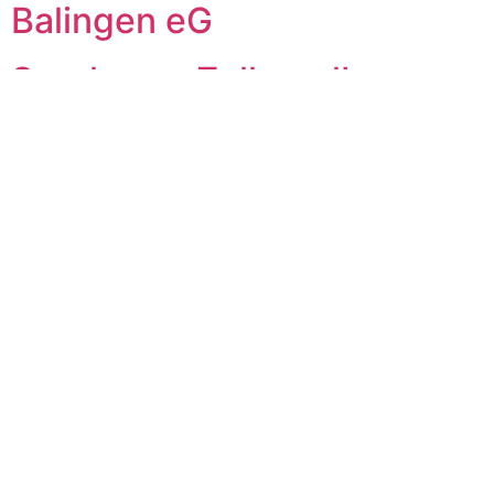
Balingen eG
Sparkasse Zollernalb
Kreisbaugenossenschaft
Hechingen eG
Überzeugt von
unserer Arbeit?
Dann werden Sie Teil unseres starken Unternehmer-
Netzwerkes in Hechingen und profitieren von unseren
Angeboten für Mitglieder. Gemeinsam stärken wir den
Wirtschaftsstandort Hechingen.
MITGLIED WERDEN