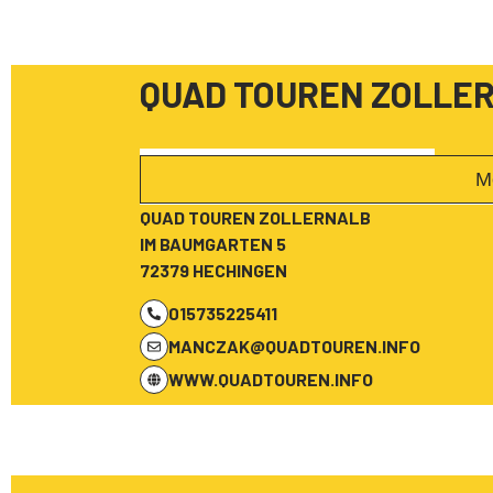
QUAD TOUREN ZOLLE
M
QUAD TOUREN ZOLLERNALB
IM BAUMGARTEN 5
72379 HECHINGEN
015735225411
MANCZAK@QUADTOUREN.INFO
WWW.QUADTOUREN.INFO