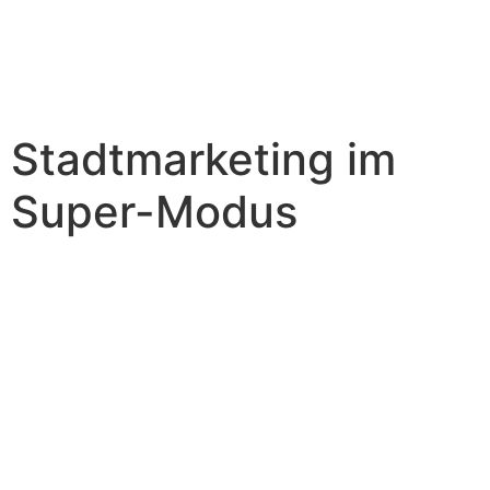
Stadtmarketing im
Super-Modus
Überzeugt von
unserer Arbeit?
Dann werden Sie Teil unseres starken Unternehmer-
Netzwerkes in Hechingen und profitieren von unseren
Angeboten für Mitglieder. Gemeinsam stärken wir den