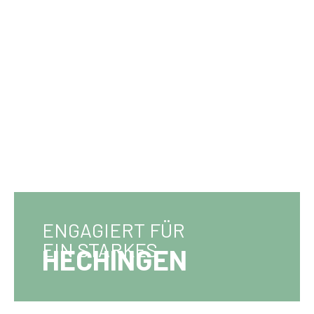
ENGAGIERT FÜR
EIN STARKES
HECHINGEN