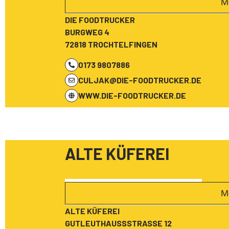
M
DIE FOODTRUCKER
BURGWEG 4
72818 TROCHTELFINGEN
0173 9807886
CULJAK@DIE-FOODTRUCKER.DE
WWW.DIE-FOODTRUCKER.DE
ALTE KÜFEREI
M
ALTE KÜFEREI
GUTLEUTHAUSSSTRASSE 12