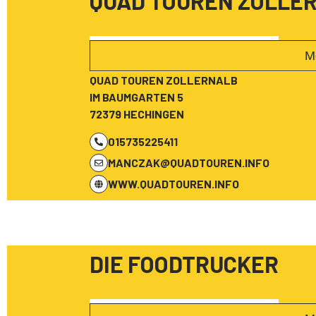
QUAD TOUREN ZOLLE
M
QUAD TOUREN ZOLLERNALB
IM BAUMGARTEN 5
72379 HECHINGEN
015735225411
MANCZAK@QUADTOUREN.INFO
WWW.QUADTOUREN.INFO
DIE FOODTRUCKER