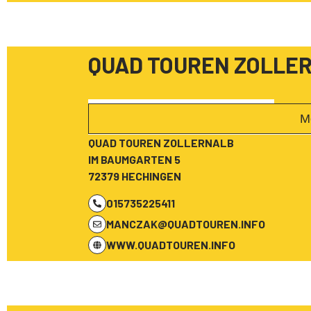
QUAD TOUREN ZOLLE
M
QUAD TOUREN ZOLLERNALB
IM BAUMGARTEN 5
72379 HECHINGEN
015735225411
MANCZAK@QUADTOUREN.INFO
WWW.QUADTOUREN.INFO