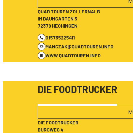
M
QUAD TOUREN ZOLLERNALB
IM BAUMGARTEN 5
72379 HECHINGEN
015735225411
MANCZAK@QUADTOUREN.INFO
WWW.QUADTOUREN.INFO
DIE FOODTRUCKER
M
DIE FOODTRUCKER
BURGWEG 4