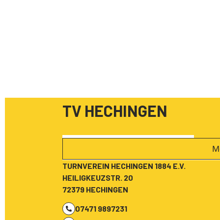
TV HECHINGEN
M
TURNVEREIN HECHINGEN 1884 E.V.
HEILIGKEUZSTR. 20
72379 HECHINGEN
07471 9897231