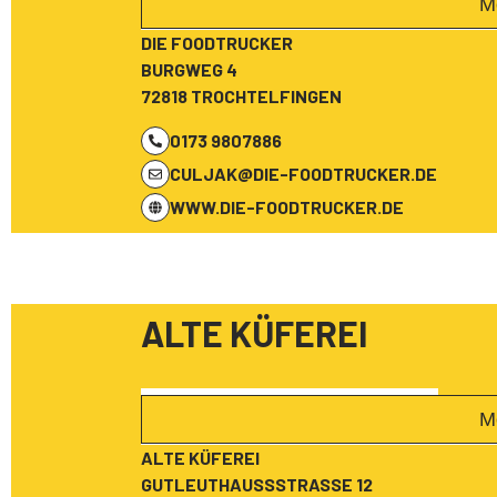
M
DIE FOODTRUCKER
BURGWEG 4
72818 TROCHTELFINGEN
0173 9807886
CULJAK@DIE-FOODTRUCKER.DE
WWW.DIE-FOODTRUCKER.DE
ALTE KÜFEREI
M
ALTE KÜFEREI
GUTLEUTHAUSSSTRASSE 12