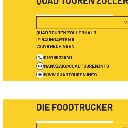
QUAD TOUREN ZOLLE
M
QUAD TOUREN ZOLLERNALB
IM BAUMGARTEN 5
72379 HECHINGEN
015735225411
MANCZAK@QUADTOUREN.INFO
WWW.QUADTOUREN.INFO
DIE FOODTRUCKER