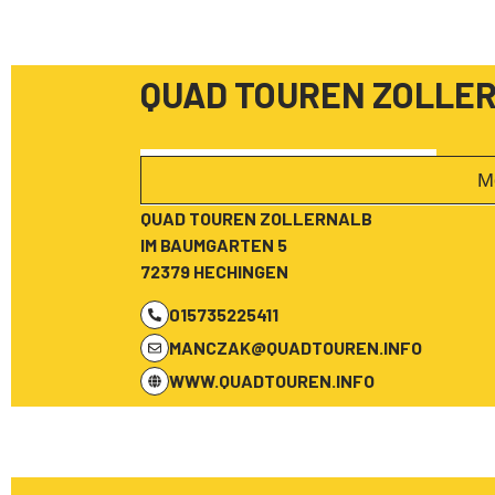
QUAD TOUREN ZOLLE
M
QUAD TOUREN ZOLLERNALB
IM BAUMGARTEN 5
72379 HECHINGEN
015735225411
MANCZAK@QUADTOUREN.INFO
WWW.QUADTOUREN.INFO