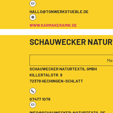
HALLO@TONWERKSTUEBLE.DE
WWW.KARMAKERAMIK.DE
SCHAUWECKER NATUR
Me
SCHAUWECKER NATURTEXTIL GMBH
KILLERTALSTR. 9
72379 HECHINGEN-SCHLATT
07477 1076
INFO@SCHAUWECKER-NATURTEXTIL.DE