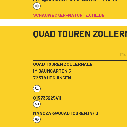
SCHAUWECKER-NATURTEXTIL.DE
QUAD TOUREN ZOLLER
Me
QUAD TOUREN ZOLLERNALB
IM BAUMGARTEN 5
72379 HECHINGEN
015735225411
MANCZAK@QUADTOUREN.INFO