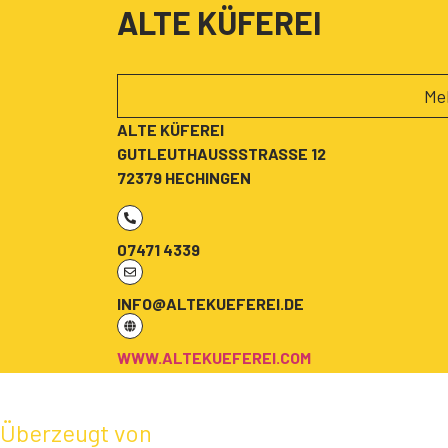
ALTE KÜFEREI
Me
ALTE KÜFEREI
GUTLEUTHAUSSSTRASSE 12
72379 HECHINGEN
07471 4339
INFO@ALTEKUEFEREI.DE
WWW.ALTEKUEFEREI.COM
Überzeugt von