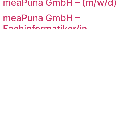
meaPuna GmbH – (m/w/d)
meaPuna GmbH –
Fachinformatiker/in
Systemintegration
meaPuna GmbH – SAP-
Berater/in Berechtigungen
Überzeugt von
unserer Arbeit?
Dann werden Sie Teil unseres starken Unternehmer-
Netzwerkes in Hechingen und profitieren von unseren